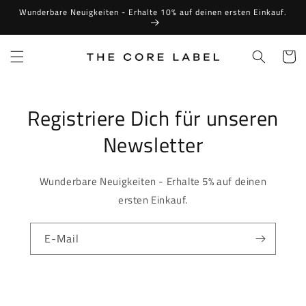
Direkt
Wunderbare Neuigkeiten - Erhalte 10% auf deinen ersten Einkauf.
zum
Inhalt
Warenko
Registriere Dich für unseren
Newsletter
Wunderbare Neuigkeiten - Erhalte 5% auf deinen
ersten Einkauf.
E-Mail